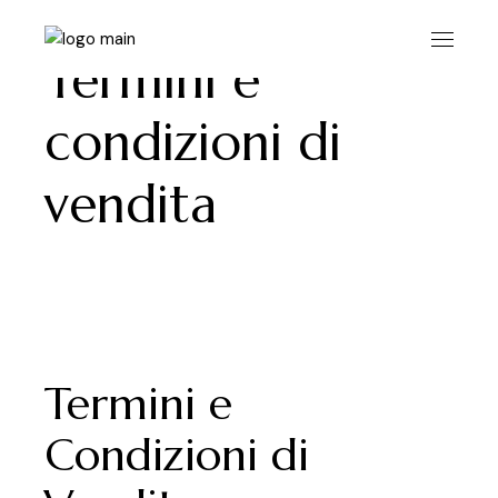
Skip
to
the
content
Termini e
condizioni di
vendita
Termini e
Condizioni di