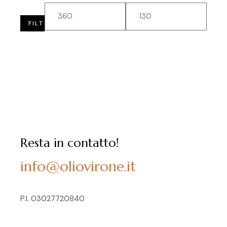
FILTRA
Prezz
Prezz
Min
Max
Resta in contatto!
info@oliovirone.it
P.I. 03027720840