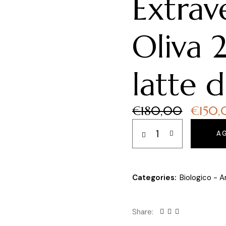
Extrav
Oliva 
latte d
Il
€
180,00
€
150
prezz
Biologico - Olio Extravergi
origin
A
era:
€180,
Categories:
Biologico - 
Share: