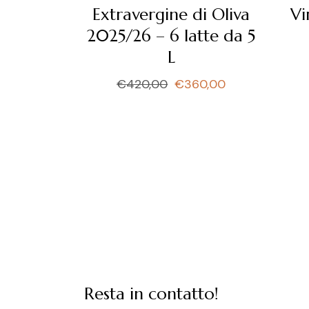
Extravergine di Oliva
Vi
2025/26 – 6 latte da 5
L
€
420,00
€
360,00
Il
Il
prezzo
prezzo
originale
attuale
era:
è:
€420,00.
€360,00.
Resta in contatto!