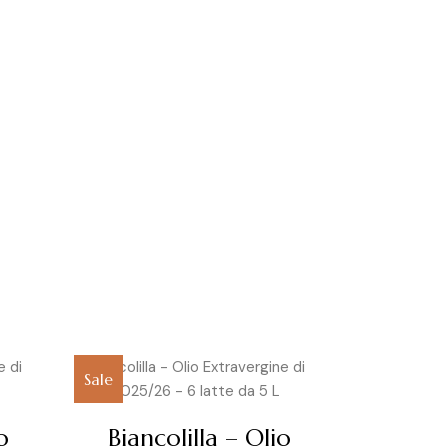
Sale
o
Biancolilla – Olio