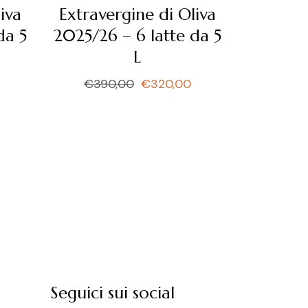
iva
Extravergine di Oliva
da 5
2025/26 – 6 latte da 5
L
€
390,00
€
320,00
Il
Il
prezzo
prezzo
originale
attuale
era:
è:
€390,00.
€320,00.
Seguici sui social