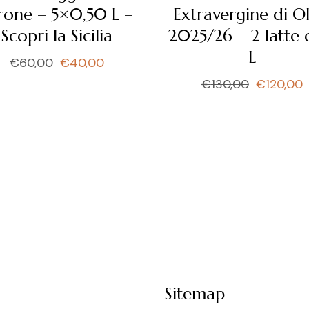
rone – 5×0,50 L –
Extravergine di Ol
Scopri la Sicilia
2025/26 – 2 latte 
L
€
60,00
€
40,00
Il
Il
prezzo
prezzo
€
130,00
€
120,00
Il
Il
originale
attuale
prezzo
prezzo
era:
è:
originale
attuale
€60,00.
€40,00.
era:
è:
€130,00.
€120,00.
Sitemap