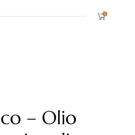
0
ico – Olio